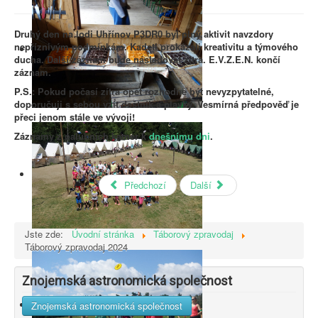
Druhý den na lodi Uhřínov P3DR0 byl plný aktivit navzdory
nepříznivým podmínkám. Kadeti prokázali kreativitu a týmového
ducha. Další záznam bude následovat zítra. E.V.Z.E.N. končí
záznam.
P.S.: Pokud počasí zítra opět rozhodne být nevyzpytatelné,
doporučuji s sebou vzít deštník a plavky. Vesmírná předpověď je
přeci jenom stále ve vývoji!
Záznamy z palubních kamer k
dnešnímu dni
.
Předchozí
Další
Jste zde:
Úvodní stránka
Táborový zpravodaj
Táborový zpravodaj 2024
Znojemská astronomická společnost
Znojemská astronomická společnost