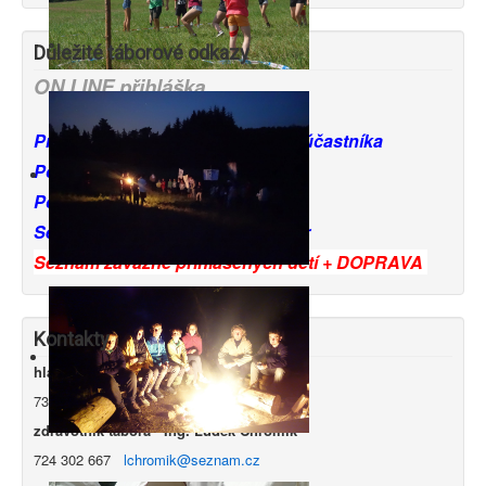
Důležité táborové odkazy
ON LINE přihláška
Prohlášení zákonných zástupců účastníka
Potvrzení lékaře - pro děti
Potvrzení lékaře - pro vedoucí
Seznam věcí potřebných na tábor
Seznam závazně přihlášených dětí + DOPRAVA
Kontakty
hlavní vedoucí tábora - Marta Sýkorová
731 083 023
marta.kosi@seznam.cz
zdravotník tábora - Ing. Luděk Chromík
724 302 667
lchromik
@seznam.cz