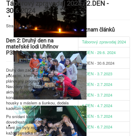
Táborový zpravodaj 2024 - 2.DEN -
30.6.2024
Strana 3 z 15
Seznam článků
Den 2: Druhý den na
Táborový zpravodaj 2024
mateřské lodi Uhřínov
P3DR0
1.DEN - 29.6. 2024
2.DEN - 30.6.2024
Druhý den začal proměnlivým
3.DEN - 3.7.2023
počasím, které značně omezovalo
plánovaný program akademie.
4.DEN - 2.7.2024
Navzdory těmto podmínkám proběhly
aktivity hladce. Ranní rozcvička se
5.DEN - 3.7.2024
konala uvnitř lodi a snídaně, složená z
housky s máslem a šunkou, dodala
6.DEN - 4.7.2024
kadetům potřebnou energii.
7.DEN - 5.7.2024
Po snídani kadeti podstoupili
dovednostní zkoušku, na základě
8.DEN - 6.7.2024
které jim byly rozděleny role, přičemž
každá posádka si zvolila kapitána, dva