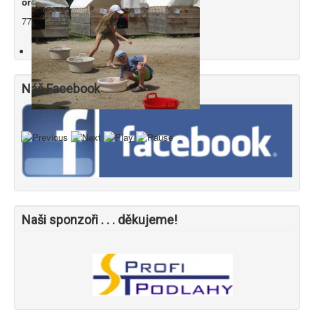
organizátor tábora - Petr Tichý
777 742 949
tichy
@
profipodlahy.cz
Náš Facebook
Naši sponzoři . . . děkujeme!