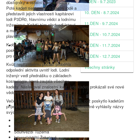
9.DEN - 9.7.2023
důstojníky a ostatní členy posádky.
Poté kadeti sestavili své vlastní lodě a
10. DEN - 8.7.2024
představili jejich vlastnosti kapitánovi
lodi P3DR0, hlavnímu vědci a lodnímu
11.DEN - 9.7.2024
inženýrovi. Každý tým předvedl letové
a manévrovací schopnosti svého
12.DEN - 10.7.2024
plavidla.
K obědu bylo podáváno rizoto, které
13.DEN - 11.7.2024
poskytlo kadetům potřebnou energii
pro další část dne.
14.DEN - 12.7.2024
Kvůli nepříznivému počasí proběhla
Všechny stránky
odpolední aktivita uvnitř lodi. Lodní
inženýr vedl přednášku o základech
kosmologie, která zaujala všechny
kadety. Následoval znalostní kvíz, kde kadeti prokázali své nové
vědomosti.
Večer byl zakončen filmovým promítáním, což poskytlo kadetům
příjemný odpočinek. Kadetské oddíly slavnostně vyhlásily názvy
svých posádek:
L.A.R.V.A.
N.E.L.Č.I.
Souhvězdí Tuzema
Intergalaktičtí Žokejové