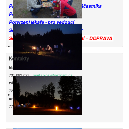
Prohlášení zákonných zástupců účastníka
Potvrzení lékaře - pro děti
Potvrzení lékaře - pro vedoucí
Seznam věcí potřebných na tábor
Seznam závazně přihlášených dětí + DOPRAVA
Kontakty
hlavní vedoucí tábora - Marta Sýkorová
731 083 023
marta.kosi@seznam.cz
zdravotník tábora - Ing. Luděk Chromík
724 302 667
lchromik
@seznam.cz
organizátor tábora - Petr Tichý
777 742 949
tichy
@
profipodlahy.cz