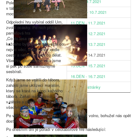
9.DEN - 9.7.2021
Polední klid jsme strávili
v táboře, protože v lese bylo
10. DEN - 10.7.2021
moc vlhko.
Odpolední hru vybíral oddíl Um,
11.DEN - 11.7.2021
zvolili ocásky. Po nich přišla
paměťová hra
12.DEN - 12.7.2021
„Co do lesa nepatří?“. Úkolem
každého bylo zapamatovat si co
13.DEN - 13.7.2021
nejvíc věcí, které ležely vedle
cesty a neměly v lese co dělat.
14.DEN - 14.7.2021
Všechny poztrácené věci jsme
15.DEN - 15.7.2021
si pak po sobě samozřejmě
sesbírali.
16.DEN - 16.7.2021
Když jsme se vrátili do tábora,
zahájili jsme uklízecí maraton,
Všechny stránky
který se koná na konci každého
tábora. Začali jsme rojnicí
v táboře a při tom jsme vysbírali
všechny papírky, co jsme našli.
Po večeři a nástupu jsme si chtěli užít osobní volno, bohužel nás opět
dostihla bouřka, takže jdeme spát.
Po dnešním dni je pořadí v celotáborové hře následující: