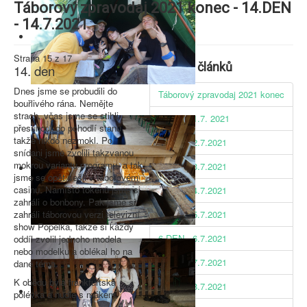
Táborový zpravodaj 2021 konec - 14.DEN
- 14.7.2021
Strana 15 z 17
Seznam článků
14. den
Dnes jsme se probudili do
Táborový zpravodaj 2021 konec
bouřlivého rána. Nemějte
strach, včas jsme se stihli
1.DEN - 1.7. 2021
přesunout do pohodlí stanů,
takže nikdo nezmokl. Po
2.DEN - 2.7.2021
snídani jsme zvolili takzvanou
mokrou variantu programu, a tak
3.DEN - 3.7.2021
jsme se opět sešli v táborovém
casinu. Namísto tokenů jsme si
4.DEN - 4.7.2021
zahráli o bonbony. Pak jsme si
zahráli táborovou verzi televizní
5.DEN - 5.7.2021
show Popelka, takže si každý
6.DEN - 6.7.2021
oddíl zvolil jednoho modela
nebo modelku a oblékal ho na
7.DEN - 7.7.2021
dané téma.
K obědu byla frankfurtská
8.DEN - 8.7.2021
polévka a nudle s mákem.