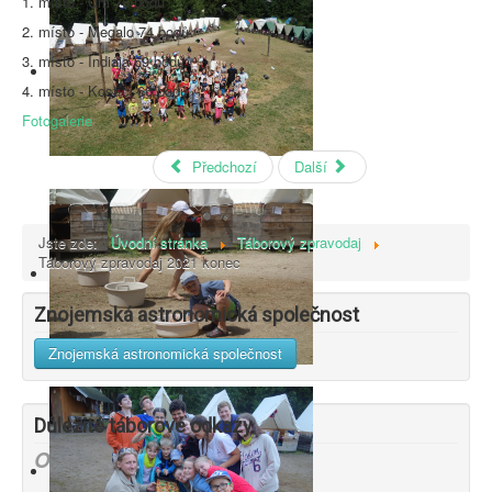
1. místo - Um 76 bodů
2. místo - Megalo 74 bodů
3. místo - Indiája 69 bodů
4. místo - Kostíci 66 bodů
Fotogalerie
Předchozí
Další
Jste zde:
Úvodní stránka
Táborový zpravodaj
Táborový zpravodaj 2021 konec
Znojemská astronomická společnost
Znojemská astronomická společnost
Důležité táborové odkazy
ON LINE přihláška