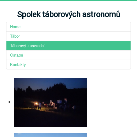
Spolek táborových astronomů
Home
Tábor
Táborový zpravodaj
Ostatní
Kontakty