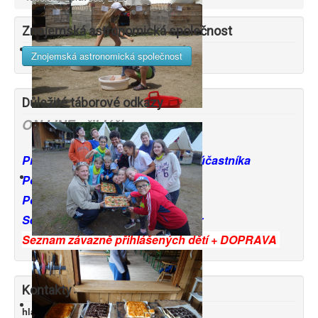
Znojemská astronomická společnost
Znojemská astronomická společnost
Důležité táborové odkazy
ON LINE přihláška
Prohlášení zákonných zástupců účastníka
Potvrzení lékaře - pro děti
Potvrzení lékaře - pro vedoucí
Seznam věcí potřebných na tábor
Seznam závazně přihlášených dětí + DOPRAVA
Kontakty
hlavní vedoucí tábora - Marta Sýkorová