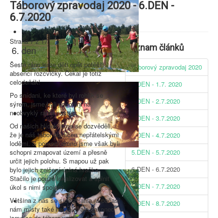
Táborový zpravodaj 2020 - 6.DEN -
6.7.2020
Strana 7 z 17
Seznam článků
6. den
Šesté ráno jsme děti opět potěšili
Táborový zpravodaj 2020
absencí rozcvičky. Čekal je totiž
celodeňák!
1.DEN - 1.7. 2020
Po snídani, ke které byl rohlík se
2.DEN - 2.7.2020
sýrem, jsme byli povoláni na
neobvyklý ranní nástup.
3.DEN - 3.7.2020
Od našich hlídek jsme se dozvěděli,
že je náš tábor obklíčen nepřátelskými
4.DEN - 4.7.2020
loděmi. S pomocí dronů jsme však byli
schopni zmapovat území a přesně
5.DEN - 5.7.2020
určit jejich polohu. S mapou už pak
6.DEN - 6.7.2020
bylo jejich zničení úplná hračka.
Stačilo je pouze lokalizovat a splnit
7.DEN - 7.7.2020
úkol s nimi spojený.
Většina z nás se sice ztratila, a počasí
8.DEN - 8.7.2020
nám místy také nepřálo, ale nakonec
jsme se do tábora vrátili v plném