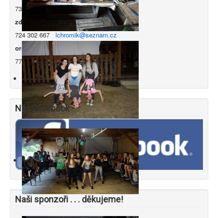
731 083 023
marta.kosi@seznam.cz
zdravotník tábora - Ing. Luděk Chromík
724 302 667
lchromik
@seznam.cz
organizátor tábora - Petr Tichý
777 742 949
tichy
@
profipodlahy.cz
Náš Facebook
Naši sponzoři . . . děkujeme!