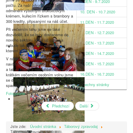
9.DEN - 9.7.2020
počtu. Za naši odvahu jsme byli
odměněni výborným brokolicovým
10. DEN - 10.7.2020
krémem, kuřecím řízkem s brambory a
300 kredity, připsanými na náš účet.
11.DEN - 11.7.2020
Při večerním tahu jsme se také
12.DEN - 12.7.2020
dozvěděli, že se brzy dostaneme do
nového sektoru, který už zdaleka
13.DEN - 13.7.2020
nebude tak bezpečný, jako ten, ve
kterém jsme se nacházeli doposud.
14.DEN - 14.7.2020
V návalu štěstí jsme se rozhodli
15.DEN - 15.7.2020
navštívit casino. Výběr z her byl široký
a tak si každý z nás přišel na své. Po
16.DEN - 16.7.2020
krátkém večerním osobním volnu jsme
se dostali unaveni konečně do
Všechny stránky
spacáků.
Fotogalerie
Předchozí
Další
Jste zde:
Úvodní stránka
Táborový zpravodaj
Táborový zpravodaj 2020