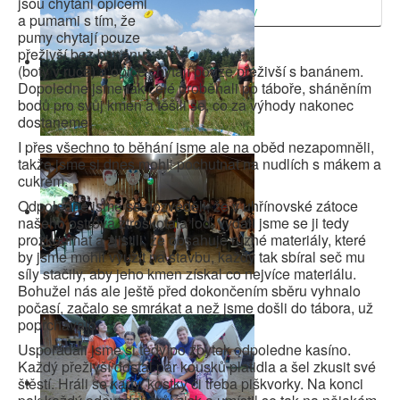
jsou chytáni opicemi
Všechny stránky
a pumami s tím, že
pumy chytají pouze
přeživší bez banánu
(boty v ruce) a opice chytají pouze přeživší s banánem.
Dopoledne jsme tak celé proběhali po táboře, sháněním
bodů pro svůj kmen a těšili se, co za výhody nakonec
dostaneme.
I přes všechno to běhání jsme ale na oběd nezapomněli,
takže jsme si dnes mohli pochutnat na nudlích s mákem a
cukrem.
Odpoledne jsme se dozvěděli, že v uhřínovské zátoce
našeho ostrova ztroskotala loď, vydali jsme se ji tedy
prozkoumat a zjistili, že obsahuje různé materiály, které
by jsme mohli využít na stavbu, každý tak sbíral seč mu
síly stačily, aby jeho kmen získal co nejvíce materiálu.
Bohužel nás ale ještě před dokončením sběru vyhnalo
počasí, začalo se smrákat a než jsme došli do tábora, už
poprchávalo.
Uspořádali jsme si tedy po zbytek odpoledne kasíno.
Každý přeživší dostal pár kousků platidla a šel zkusit své
štěstí. Hráli se karty, kostky či třeba piškvorky. Na konci