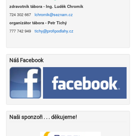
zdravotník tábora - Ing. Luděk Chromík
724 302 667
lchromik
@seznam.cz
organizátor tábora - Petr Tichý
777 742 949
tichy
@
profipodlahy.cz
Náš Facebook
Naši sponzoři . . . děkujeme!