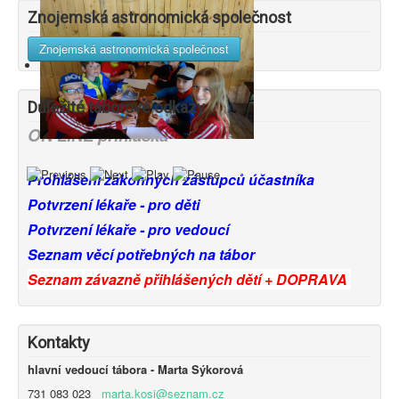
Znojemská astronomická společnost
Znojemská astronomická společnost
Důležité táborové odkazy
ON LINE přihláška
Prohlášení zákonných zástupců účastníka
Potvrzení lékaře - pro děti
Potvrzení lékaře - pro vedoucí
Seznam věcí potřebných na tábor
Seznam závazně přihlášených dětí + DOPRAVA
Kontakty
hlavní vedoucí tábora - Marta Sýkorová
731 083 023
marta.kosi@seznam.cz