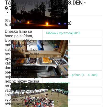
Táborový zpravodaj 2018 - 8.DEN -
9.7.2018
Strana 10 z 22
Seznam článků
8. den
Dneska jsme se
Táborový zpravodaj 2018
hned po snídani,
tvořenou rohlíky s
1.DEN - 2.7. 2018
máslem a tvrdým
salámem, pustili do
2.DEN - 3.7.2018
hry o výhodu. Ve hře
bylo úkolem
3.DEN - 4.7.2018
každého kmene
4.DEN - 5.7.2018
donést na svou deku
před stany co
Celotáborová hra - příběh (1. - 4. den)
nejvíce předmětů,
jejichž název začíná
5.DEN - 6.7.2018
na písmeno, které je
vždy před začátkem
6.DEN - 7.7.2018
kola náhodně
vybráno. Přeživší tak
7.DEN - 8.7.2018
běhali sem a tam a