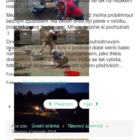
pak každý odevzdal svůj zisk a umístil se tak na nějakém
místě v žebříčku nejlepších hráčů.
Mezitím přestalo pršet, takže večeře již mohla proběhnout
běžným způsobem. Na večeři dnes byl párek v rohlíku,
jinak též zvaný “horký pes”. Mňam, to jsme si pochutnali.
:)
Dnešní den jsme nakonec uzavřeli dvouhodinovým
osobním volnem, které bylo v poslední době velmi často
nahrazováno jiným večerním programem, jako třeba
diskotékou, kinem či noční hrou. Hrála se tak vybiša,
fotbal a jiné skupinové sporty dle výběru přeživších...
Fotogalerie
Osmý den (9. 7. 2018)
Fotky z:
Táborové pitvoření 2018
Předchozí
Další
Jste zde:
Úvodní stránka
Táborový zpravodaj
Táborový zpravodaj 2018