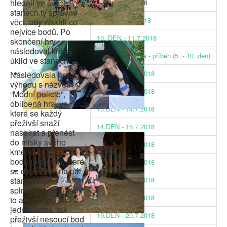
hledali ve svých
8.DEN - 9.7.2018
stanech ty správné
9.DEN - 10.7.2018
věci, aby získali co
nejvíce bodů. Po
10. DEN - 11.7.2018
skončení hry
následoval krátký
Celotáborová hra - příběh (5. - 10. den)
úklid ve stanech.
11.DEN - 12.7.2018
Následovala hra o
výhodu s názvem
12.DEN - 13.7.2018
“Módní policie”,
oblíbená hra, ve
13.DEN - 14.7.2018
které se každý
přeživší snaží
14.DEN - 15.7.2018
nasbírat a přenést
do misky svého
15.DEN - 16.7.2018
kmene co nejvíce
bodů (papírků), které
16.DEN - 17.7.2018
se dají získat na pár
stanovištích
17.DEN - 18.7.2018
splněním úkolu, aby
18.DEN - 19.7.2018
to ale nebylo tak
jednoduché, tak
19.DEN - 20.7.2018
přeživší nesoucí bod