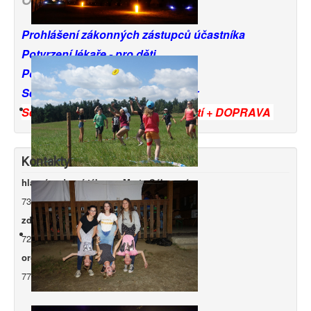
Prohlášení zákonných zástupců účastníka
Potvrzení lékaře - pro děti
Potvrzení lékaře - pro vedoucí
Seznam věcí potřebných na tábor
Seznam závazně přihlášených dětí + DOPRAVA
Kontakty
hlavní vedoucí tábora - Marta Sýkorová
731 083 023
marta.kosi@seznam.cz
zdravotník tábora - Ing. Luděk Chromík
724 302 667
lchromik
@seznam.cz
organizátor tábora - Petr Tichý
777 742 949
tichy
@
profipodlahy.cz