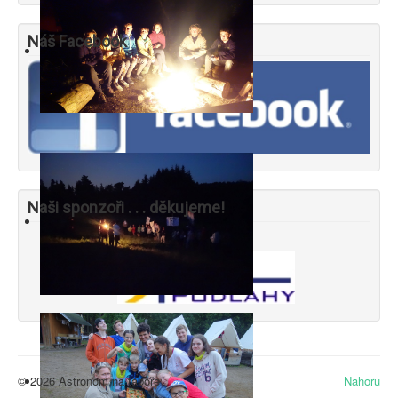
Náš Facebook
Naši sponzoři . . . děkujeme!
© 2026 Astronom na táboře
Nahoru