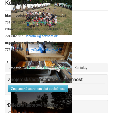
Kontakty
hlavní vedoucí tábora - Marta Sýkorová
731 083 023
marta.kosi@seznam.cz
zdravotník tábora - Ing. Luděk Chromík
724 302 667
lchromik
@seznam.cz
organizátor tábora - Petr Tichý
777 742 949
tichy
@
profipodlahy.cz
Jste zde:
Úvodní stránka
Kontakty
Kontakty
Znojemská astronomická společnost
Znojemská astronomická společnost
Důležité táborové odkazy
ON LINE přihláška